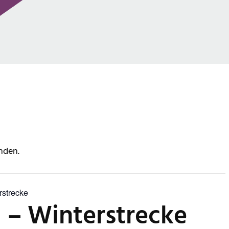
nden.
rstrecke
 – Winterstrecke