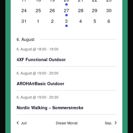
Veranstaltungen
Veranstaltungen
Veranstaltungen
Veranstaltungen
Veranstaltungen
Veranstaltungen
Veranstaltu
0
0
0
2
0
0
0
24
25
26
27
28
29
30
Veranstaltungen
Veranstaltungen
Veranstaltungen
Veranstaltungen
Veranstaltungen
Veranstaltungen
Veranstaltu
0
0
0
2
0
0
0
31
1
2
3
4
5
6
Veranstaltungen
Veranstaltungen
Veranstaltungen
Veranstaltungen
Veranstaltungen
Veranstaltungen
Veranstaltu
6. August
6. August @ 18:00
-
19:00
4XF Functional Outdoor
6. August @ 19:00
-
20:00
AROHA®Basic Outdoor
6. August @ 19:00
-
20:30
Nordic Walking – Sommerstrecke
Juli
Dieser Monat
Sep.