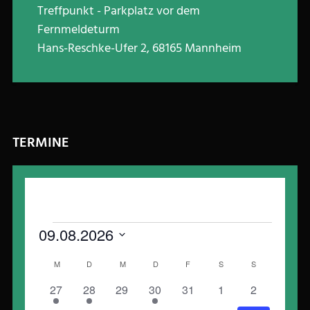
Treffpunkt - Parkplatz vor dem
Fernmeldeturm
Hans-Reschke-Ufer 2, 68165 Mannheim
TERMINE
Veranstaltungen
09.08.2026
Datum
Kalender
MONTAG
DIENSTAG
MITTWOCH
DONNERSTAG
FREITAG
SAMSTAG
SONNTAG
M
D
M
D
F
S
S
wählen.
von
2
2
0
3
0
0
0
27
28
29
30
31
1
2
Veranstaltungen
Veranstaltungen
Veranstaltungen
Veranstaltungen
Veranstaltungen
Veranstaltungen
Veranstaltungen
Veranstaltu