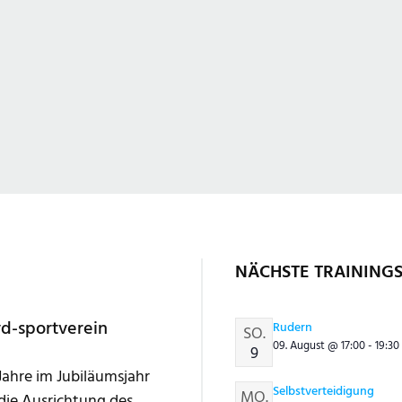
NÄCHSTE TRAINING
vd-sportverein
Rudern
SO.
09. August @
17:00
-
19:30
9
 Jahre im Jubiläumsjahr
Selbstverteidigung
MO.
ie Ausrichtung des