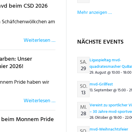
 mvd beim CSD 2026
Mehr anzeigen …
en Schäfchenwölkchen am
Weiterlesen …
NÄCHSTE EVENTS
arben: Unser
Ligaspieltag mvd-
SA.
nier 2026!
quadratesmasher QuBa
29
29. August @
10:00
-
18:00
nnem Pride haben wir
mvd-Grillfest
SO.
13. September @
15:00
-
2
13
Weiterlesen …
Vereint zu sportlicher Vi
MI.
– 30 Jahre mvd-sportve
28
28. Oktober @
18:00
-
22:0
e beim Monnem Pride
mvd-Weihnachtsfeier
SO.