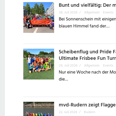
Bunt und vielfältig: Der
28. Juli 2026
/
Allgemein
Events
Bei Sonnenschein mit einig
blauen Himmel fand der…
Scheibenflug und Pride F
Ultimate Frisbee Fun Tur
24. Juli 2026
/
Allgemein
Events
Nur eine Woche nach der Mo
die…
mvd-Rudern zeigt Flagg
22. Juli 2026
/
Rudern