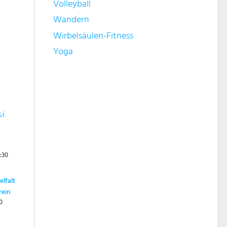
Volleyball
Wandern
Wirbelsäulen-Fitness
Yoga
Li
1:30
elfalt
rein
0