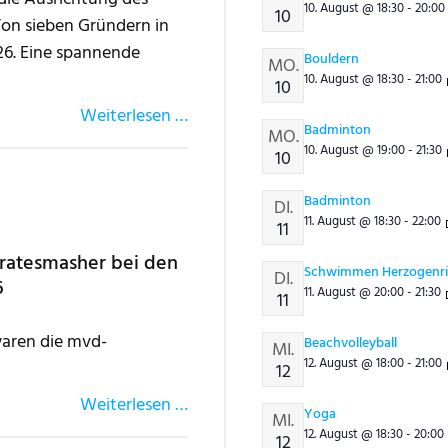
10. August @
18:30
-
20:00
10
Von sieben Gründern in
026. Eine spannende
Bouldern
MO.
10. August @
18:30
-
21:00
10
Weiterlesen …
Badminton
MO.
10. August @
19:00
-
21:30
10
Badminton
DI.
11. August @
18:30
-
22:00
11
ratesmasher bei den
Schwimmen Herzogenr
DI.
6
11. August @
20:00
-
21:30
11
 waren die mvd-
Beachvolleyball
MI.
12. August @
18:00
-
21:00
12
Weiterlesen …
Yoga
MI.
12. August @
18:30
-
20:00
12