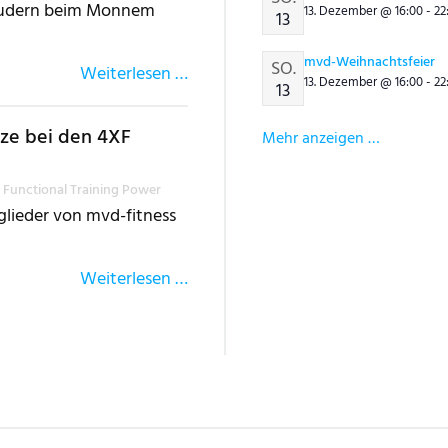
-rudern beim Monnem
13. Dezember @
16:00
-
22
13
mvd-Weihnachtsfeier
SO.
Weiterlesen …
13. Dezember @
16:00
-
22
13
tze bei den 4XF
Mehr anzeigen …
Functional Training Power
glieder von mvd-fitness
Weiterlesen …