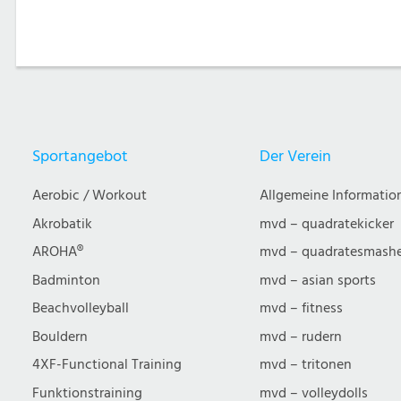
Sportangebot
Der Verein
Aerobic / Workout
Allgemeine Informatio
Akrobatik
mvd – quadratekicker
AROHA®
mvd – quadratesmash
Badminton
mvd – asian sports
Beachvolleyball
mvd – fitness
Bouldern
mvd – rudern
4XF-Functional Training
mvd – tritonen
Funktionstraining
mvd – volleydolls