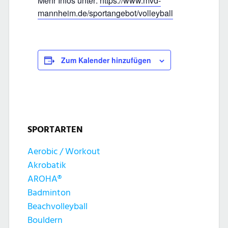
Mehr Infos unter:
https://www.mvd-
mannheim.de/sportangebot/volleyball
Zum Kalender hinzufügen
SPORTARTEN
Aerobic / Workout
Akrobatik
AROHA®
Badminton
Beachvolleyball
Bouldern