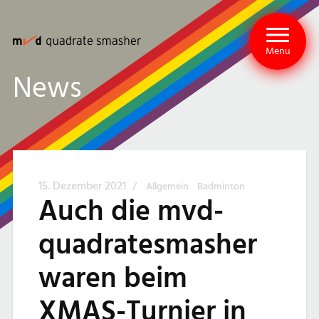
Menu
News
15. Dezember 2021
/
Allgemein
Badminton
Auch die mvd-
quadratesmasher
waren beim
XMAS-Turnier in