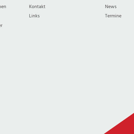
im
nen
Kontakt
News
November
Links
Termine
er