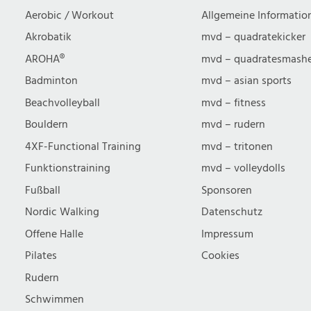
Aerobic / Workout
Allgemeine Informatio
Akrobatik
mvd – quadratekicker
AROHA®
mvd – quadratesmash
Badminton
mvd – asian sports
Beachvolleyball
mvd – fitness
Bouldern
mvd – rudern
4XF-Functional Training
mvd – tritonen
Funktionstraining
mvd – volleydolls
Fußball
Sponsoren
Nordic Walking
Datenschutz
Offene Halle
Impressum
Pilates
Cookies
Rudern
Schwimmen