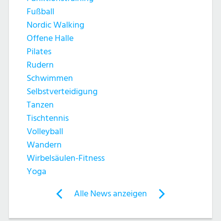
Fußball
Nordic Walking
Offene Halle
Pilates
Rudern
Schwimmen
Selbstverteidigung
Tanzen
Tischtennis
Volleyball
Wandern
Wirbelsäulen-Fitness
Yoga
Post
Alle News anzeigen
previous
newst
navigation
News:
News: