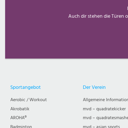
Auch dir stehen die Türen o
Sportangebot
Der Verein
Aerobic / Workout
Allgemeine Informatio
Akrobatik
mvd – quadratekicker
AROHA®
mvd – quadratesmash
Badminton
mvd – asian sports