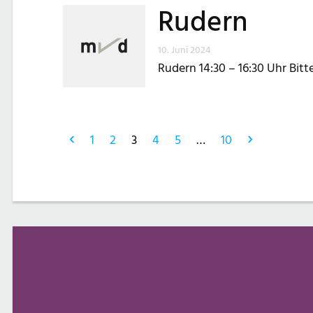
Rudern
10. Juni 2024
Rudern 14:30 – 16:30 Uhr Bit
‹
›
1
2
3
4
5
…
10