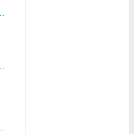
 …
 …
 …