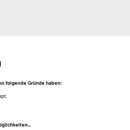
n
kann folgende Gründe haben:
ppt.
glichkeiten...