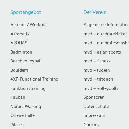
Sportangebot
Der Verein
Aerobic / Workout
Allgemeine Informatio
Akrobatik
mvd – quadratekicker
AROHA®
mvd – quadratesmash
Badminton
mvd – asian sports
Beachvolleyball
mvd – fitness
Bouldern
mvd – rudern
4XF-Functional Training
mvd – tritonen
Funktionstraining
mvd – volleydolls
Fußball
Sponsoren
Nordic Walking
Datenschutz
Offene Halle
Impressum
Pilates
Cookies