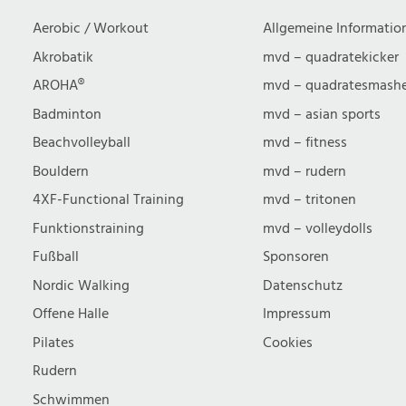
Aerobic / Workout
Allgemeine Informatio
Akrobatik
mvd – quadratekicker
AROHA®
mvd – quadratesmash
Badminton
mvd – asian sports
Beachvolleyball
mvd – fitness
Bouldern
mvd – rudern
4XF-Functional Training
mvd – tritonen
Funktionstraining
mvd – volleydolls
Fußball
Sponsoren
Nordic Walking
Datenschutz
Offene Halle
Impressum
Pilates
Cookies
Rudern
Schwimmen