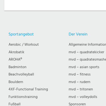
Sportangebot
Der Verein
Aerobic / Workout
Allgemeine Informatio
Akrobatik
mvd – quadratekicker
AROHA®
mvd – quadratesmash
Badminton
mvd – asian sports
Beachvolleyball
mvd – fitness
Bouldern
mvd – rudern
4XF-Functional Training
mvd – tritonen
Funktionstraining
mvd – volleydolls
Fußball
Sponsoren