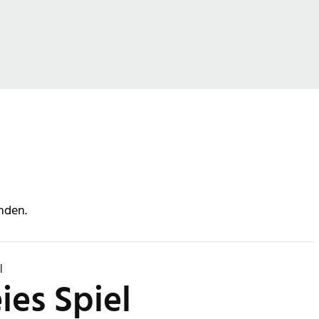
nden.
l
ies Spiel