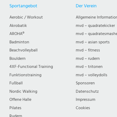
Sportangebot
Der Verein
Aerobic / Workout
Allgemeine Informatio
Akrobatik
mvd – quadratekicker
AROHA®
mvd – quadratesmash
Badminton
mvd – asian sports
Beachvolleyball
mvd – fitness
Bouldern
mvd – rudern
4XF-Functional Training
mvd – tritonen
Funktionstraining
mvd – volleydolls
Fußball
Sponsoren
Nordic Walking
Datenschutz
Offene Halle
Impressum
Pilates
Cookies
Rudern