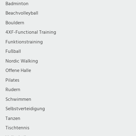
a
e
e
Badminton
l
u
n
Beachvolleyball
Bouldern
t
n
-
4XF-Functional Training
u
d
N
Funktionstraining
Fußball
n
A
a
Nordic Walking
g
n
v
Offene Halle
Pilates
e
s
i
Rudern
g
n
i
Schwimmen
a
Selbstverteidigung
c
Tanzen
t
h
Tischtennis