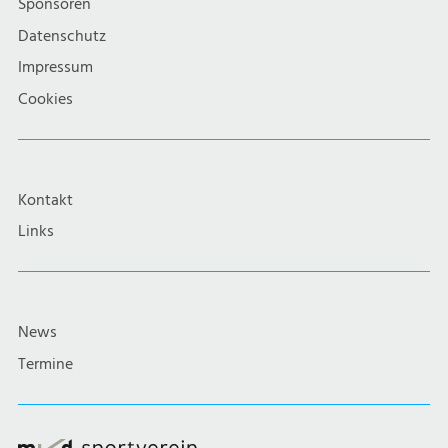
Sponsoren
t
Datenschutz
Impressum
i
Cookies
o
n
Kontakt
Links
News
Termine