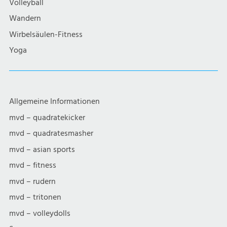
i
Volleyball
t
Wandern
o
e
Wirbelsäulen-Fitness
n
Yoga
n
,
N
Allgemeine Informationen
mvd – quadratekicker
a
mvd – quadratesmasher
v
mvd – asian sports
mvd – fitness
i
mvd – rudern
g
mvd – tritonen
mvd – volleydolls
a