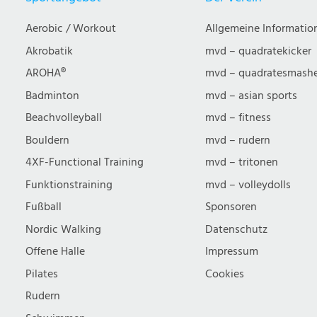
Aerobic / Workout
Allgemeine Informatio
Akrobatik
mvd – quadratekicker
AROHA®
mvd – quadratesmash
Badminton
mvd – asian sports
Beachvolleyball
mvd – fitness
Bouldern
mvd – rudern
4XF-Functional Training
mvd – tritonen
Funktionstraining
mvd – volleydolls
Fußball
Sponsoren
Nordic Walking
Datenschutz
Offene Halle
Impressum
Pilates
Cookies
Rudern