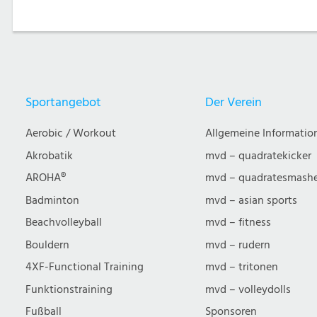
Sportangebot
Der Verein
Aerobic / Workout
Allgemeine Informatio
Akrobatik
mvd – quadratekicker
AROHA®
mvd – quadratesmash
Badminton
mvd – asian sports
Beachvolleyball
mvd – fitness
Bouldern
mvd – rudern
4XF-Functional Training
mvd – tritonen
Funktionstraining
mvd – volleydolls
Fußball
Sponsoren