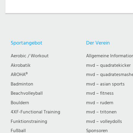
Sportangebot
Der Verein
Aerobic / Workout
Allgemeine Informatio
Akrobatik
mvd – quadratekicker
AROHA®
mvd – quadratesmash
Badminton
mvd – asian sports
Beachvolleyball
mvd – fitness
Bouldern
mvd – rudern
4XF-Functional Training
mvd – tritonen
Funktionstraining
mvd – volleydolls
Fußball
Sponsoren