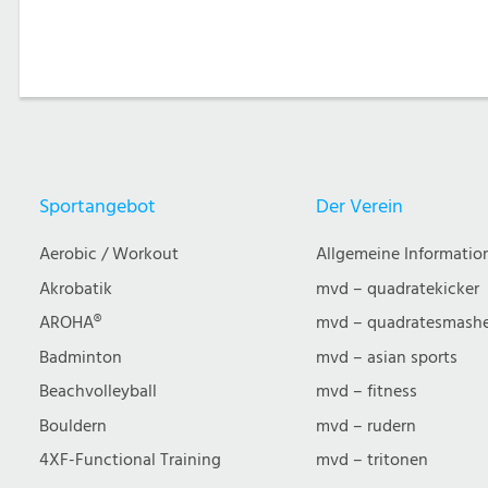
Sportangebot
Der Verein
Aerobic / Workout
Allgemeine Informatio
Akrobatik
mvd – quadratekicker
AROHA®
mvd – quadratesmash
Badminton
mvd – asian sports
Beachvolleyball
mvd – fitness
Bouldern
mvd – rudern
4XF-Functional Training
mvd – tritonen