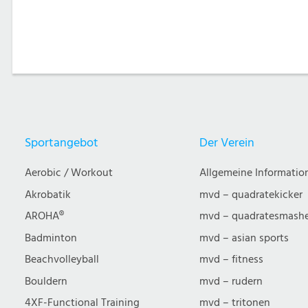
Sportangebot
Der Verein
Aerobic / Workout
Allgemeine Informatio
Akrobatik
mvd – quadratekicker
AROHA®
mvd – quadratesmash
Badminton
mvd – asian sports
Beachvolleyball
mvd – fitness
Bouldern
mvd – rudern
4XF-Functional Training
mvd – tritonen