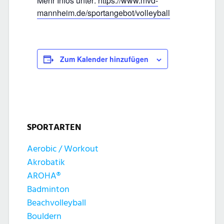
Mehr Infos unter:
https://www.mvd-
mannheim.de/sportangebot/volleyball
Zum Kalender hinzufügen
SPORTARTEN
Aerobic / Workout
Akrobatik
AROHA®
Badminton
Beachvolleyball
Bouldern