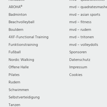
u
AROHA®
mvd – quadratesmash
Badminton
mvd – asian sports
c
Beachvolleyball
mvd – fitness
Bouldern
mvd – rudern
h
4XF-Functional Training
mvd – tritonen
Funktionstraining
mvd – volleydolls
e
Fußball
Sponsoren
Nordic Walking
Datenschutz
u
Offene Halle
Impressum
n
Pilates
Cookies
Rudern
d
Schwimmen
Selbstverteidigung
Tanzen