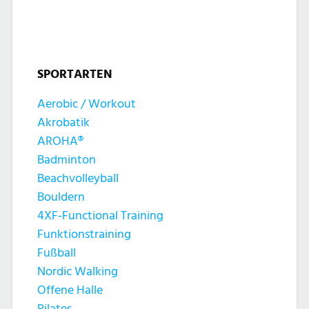
t
t
n
u
u
g
n
SPORTARTEN
n
e
g
Aerobic / Workout
g
n
Akrobatik
A
e
AROHA®
n
Badminton
n
Beachvolleyball
s
Bouldern
S
4XF-Functional Training
i
Funktionstraining
u
c
Fußball
c
Nordic Walking
h
Offene Halle
Pilates