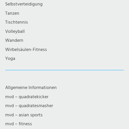
g
Selbstverteidigung
a
Tanzen
Tischtennis
t
Volleyball
i
Wandern
Wirbelsäulen-Fitness
o
Yoga
n
Allgemeine Informationen
mvd – quadratekicker
mvd – quadratesmasher
mvd – asian sports
mvd – fitness