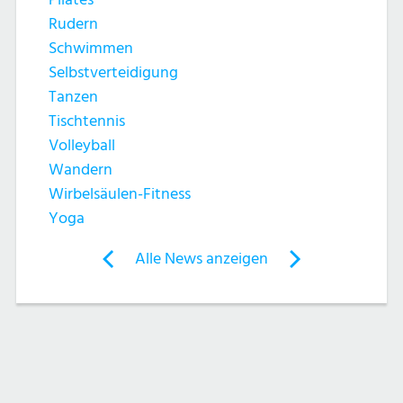
h
t
Rudern
e
e
Schwimmen
Selbstverteidigung
u
n
Tanzen
n
Tischtennis
-
Volleyball
d
N
Wandern
Wirbelsäulen-Fitness
A
a
Yoga
n
v
Post
Alle News anzeigen
previous
newst
navigation
s
i
News:
News:
g
Volleyball
Volleyball
i
a
c