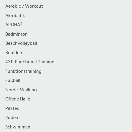
t
h
Aerobic / Workout
i
Akrobatik
t
AROHA®
o
e
Badminton
n
Beachvolleyball
n
Bouldern
,
4XF-Functional Training
Funktionstraining
N
Fußball
a
Nordic Walking
Offene Halle
v
Pilates
i
Rudern
Schwimmen