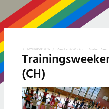
3. Dezember 2017
/
Aerobic & Workout
Aroha
Asian
Trainingsweeken
(CH)