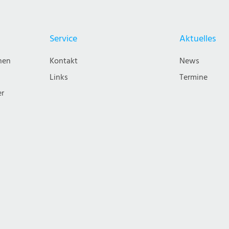
Tag
Starter:
2017
Mental
Yin
Service
Aktuelles
Yoga
nen
Kontakt
News
Links
Termine
er