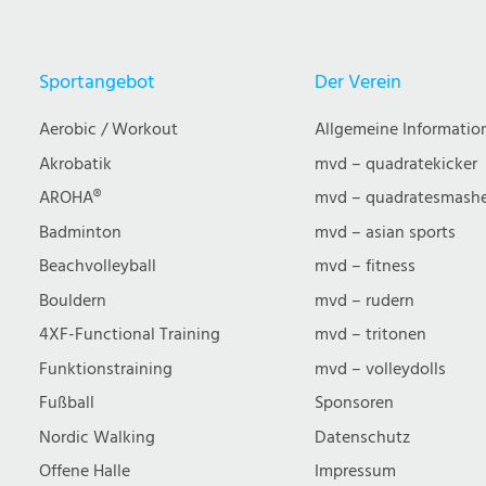
Sportangebot
Der Verein
Aerobic / Workout
Allgemeine Informatio
Akrobatik
mvd – quadratekicker
AROHA®
mvd – quadratesmash
Badminton
mvd – asian sports
Beachvolleyball
mvd – fitness
Bouldern
mvd – rudern
4XF-Functional Training
mvd – tritonen
Funktionstraining
mvd – volleydolls
Fußball
Sponsoren
Nordic Walking
Datenschutz
Offene Halle
Impressum