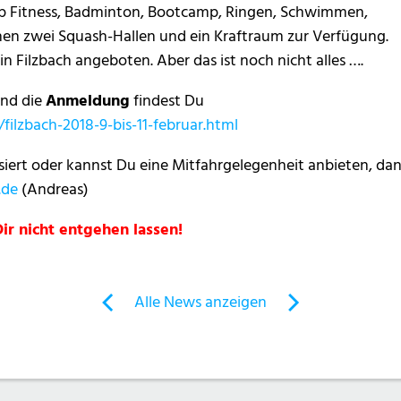
p Fitness, Badminton, Bootcamp, Ringen, Schwimmen,
hen zwei Squash-Hallen und ein Kraftraum zur Verfügung.
 Filzbach angeboten. Aber das ist noch nicht alles ….
nd die
Anmeldung
findest Du
filzbach-2018-9-bis-11-februar.html
siert oder kannst Du eine Mitfahrgelegenheit anbieten, da
.de
(Andreas)
Dir nicht entgehen lassen!
Alle News anzeigen
previous
newst
News:
News:
Mannheimer
Neuer
Fitness
Weekend