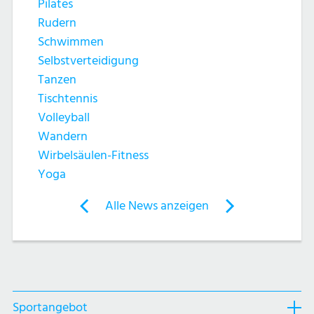
Pilates
Rudern
Schwimmen
Selbstverteidigung
Tanzen
Tischtennis
Volleyball
Wandern
Wirbelsäulen-Fitness
Yoga
Post
Alle News anzeigen
previous
newst
navigation
News:
News:
NEU!
Die
Yoga
Mannemer
Classic
Volleydolls
Sportangebot