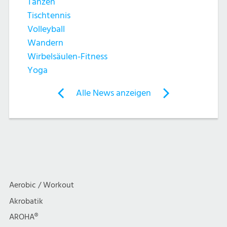
Tanzen
Tischtennis
Volleyball
Wandern
Wirbelsäulen-Fitness
Yoga
Post
Alle News anzeigen
previous
newst
navigation
News:
News:
Wir
Wir
fordern
spielen
Kaiserwetter
Fußball
zum
und
Aerobic / Workout
Drei-
sind
Königinnen-
schwul
Akrobatik
Lauf
AROHA®