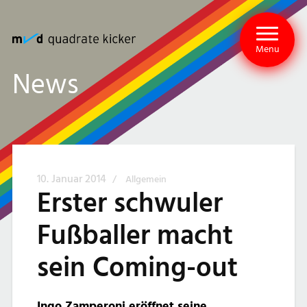
Menu
News
10. Januar 2014
/
Allgemein
Erster schwuler
Fußballer macht
sein Coming-out
Ingo Zamperoni eröffnet seine