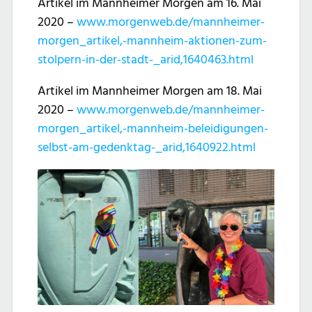
Artikel im Mannheimer Morgen am 16. Mai
2020 –
www.morgenweb.de/mannheimer-
morgen_artikel,-mannheim-aktionen-zum-
stolpern-in-der-stadt-_arid,1640463.html
Artikel im Mannheimer Morgen am 18. Mai
2020 –
www.morgenweb.de/mannheimer-
morgen_artikel,-mannheim-beleidigungen-
selbst-am-gedenktag-_arid,1640922.html