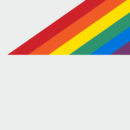
–
Staffel
B+
West