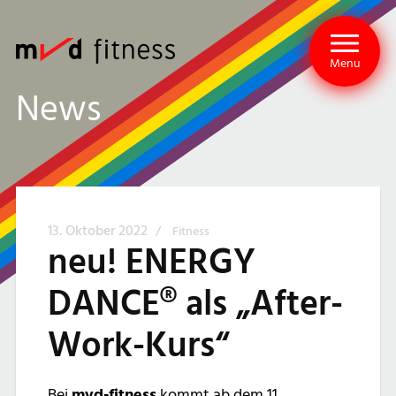
Menu
News
13. Oktober 2022
/
Fitness
neu! ENERGY
DANCE® als „After-
Work-Kurs“
Bei
mvd-fitness
kommt ab dem 11.