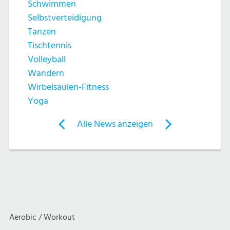
Schwimmen
a
Selbstverteidigung
t
Tanzen
Tischtennis
i
Volleyball
Wandern
o
Wirbelsäulen-Fitness
n
Yoga
Post
Alle News anzeigen
previous
newst
navigation
News:
News:
Tischtennis
Yoga
Aerobic / Workout