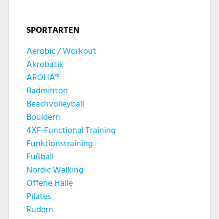
h
i
t
SPORTARTEN
o
e
Aerobic / Workout
n
n
Akrobatik
AROHA®
,
Badminton
Beachvolleyball
N
Bouldern
4XF-Functional Training
a
Funktionstraining
v
Fußball
Nordic Walking
i
Offene Halle
Pilates
g
Rudern