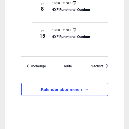
e
18:00
-
19:00
DO.
e
8
4XF Functional Outdoor
u
n
n
18:00
-
19:00
DO.
-
15
4XF Functional Outdoor
d
N
A
a
Veranstaltungen
Veranstaltungen
Vorherige
Heute
Nächste
n
v
s
i
Kalender abonnieren
g
i
a
c
t