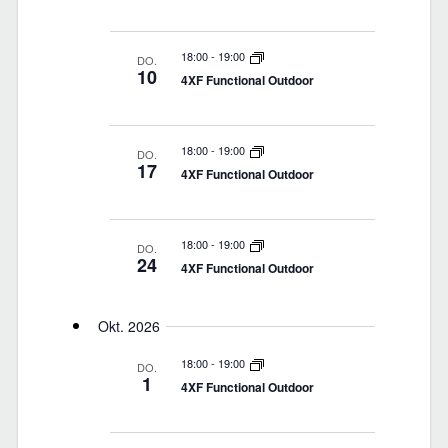
t
t
u
u
u
18:00
-
19:00
DO.
n
10
n
n
4XF Functional Outdoor
g
g
g
18:00
-
19:00
A
DO.
17
e
e
4XF Functional Outdoor
n
n
n
s
18:00
-
19:00
DO.
24
S
4XF Functional Outdoor
i
u
Okt. 2026
c
c
18:00
-
19:00
DO.
h
1
4XF Functional Outdoor
h
t