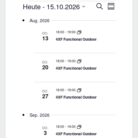
V
V
Heute
 - 
15.10.2026
V
Suche
Zusammenfas
Datum
e
e
e
Aug. 2026
auswählen.
r
18:00
-
19:00
r
r
DO.
13
4XF Functional Outdoor
a
a
a
n
n
18:00
-
19:00
n
DO.
20
4XF Functional Outdoor
s
s
s
t
t
18:00
-
19:00
t
DO.
27
4XF Functional Outdoor
a
a
a
Sep. 2026
l
l
l
18:00
-
19:00
DO.
t
3
4XF Functional Outdoor