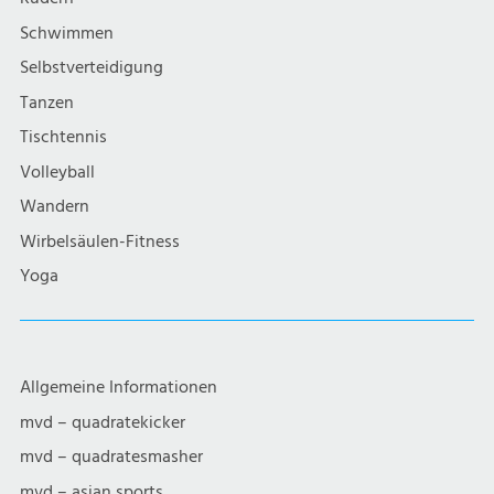
i
Schwimmen
g
Selbstverteidigung
a
Tanzen
Tischtennis
t
Volleyball
i
Wandern
Wirbelsäulen-Fitness
o
Yoga
n
Allgemeine Informationen
mvd – quadratekicker
mvd – quadratesmasher
mvd – asian sports