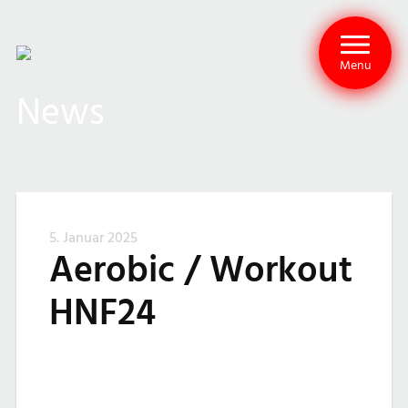
Menu
News
5. Januar 2025
Aerobic / Workout
HNF24