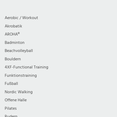
a
c
t
h
Aerobic / Workout
i
Akrobatik
t
AROHA®
o
e
Badminton
n
Beachvolleyball
n
Bouldern
,
4XF-Functional Training
Funktionstraining
N
Fußball
a
Nordic Walking
Offene Halle
v
Pilates
Rudern