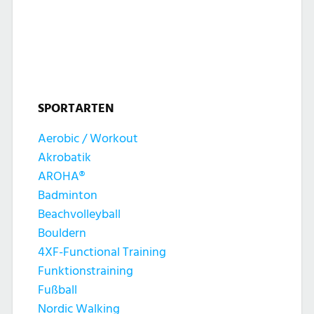
l
l
u
t
t
n
u
u
g
n
SPORTARTEN
n
e
g
Aerobic / Workout
g
n
Akrobatik
A
e
AROHA®
n
Badminton
n
Beachvolleyball
s
Bouldern
S
4XF-Functional Training
i
Funktionstraining
u
c
Fußball
Nordic Walking