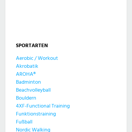
l
l
u
t
t
n
u
u
g
n
SPORTARTEN
n
e
g
Aerobic / Workout
g
n
Akrobatik
A
e
AROHA®
n
Badminton
n
Beachvolleyball
s
Bouldern
S
4XF-Functional Training
i
Funktionstraining
u
c
Fußball
Nordic Walking