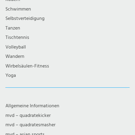
i
Schwimmen
g
Selbstverteidigung
a
Tanzen
Tischtennis
t
Volleyball
i
Wandern
Wirbelsäulen-Fitness
o
Yoga
n
Allgemeine Informationen
mvd – quadratekicker
mvd – quadratesmasher
mvd – asian sports