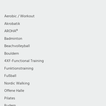
a
c
Power
t
h
Aerobic / Workout
i
Akrobatik
t
AROHA®
o
e
Badminton
n
Beachvolleyball
n
Bouldern
,
4XF-Functional Training
Funktionstraining
N
Fußball
a
Nordic Walking
Offene Halle
v
Pilates
Rudern