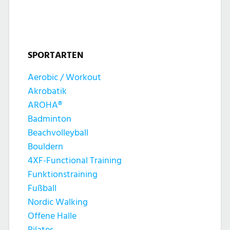
t
t
n
u
u
g
n
SPORTARTEN
n
e
g
Aerobic / Workout
g
n
Akrobatik
A
e
AROHA®
n
Badminton
n
Beachvolleyball
s
Bouldern
S
4XF-Functional Training
i
Funktionstraining
u
c
Fußball
c
Nordic Walking
h
Offene Halle
Pilates