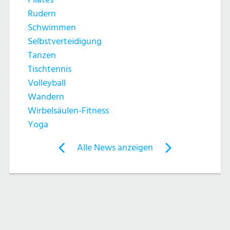
h
t
Rudern
e
e
Schwimmen
Selbstverteidigung
u
n
Tanzen
n
Tischtennis
-
Volleyball
d
N
Wandern
Wirbelsäulen-Fitness
A
a
Yoga
n
v
Post
Alle News anzeigen
previous
newst
navigation
s
i
News:
News:
g
Nordic
ENERGY
i
Walking
DANCE®
a
c