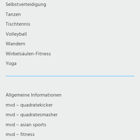
g
Selbstverteidigung
a
Tanzen
Tischtennis
t
Volleyball
i
Wandern
Wirbelsäulen-Fitness
o
Yoga
n
Allgemeine Informationen
mvd – quadratekicker
mvd – quadratesmasher
mvd – asian sports
mvd – fitness