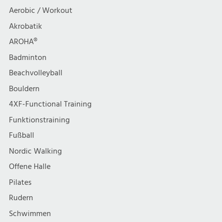
t
h
Aerobic / Workout
i
Akrobatik
t
AROHA®
o
e
Badminton
n
Beachvolleyball
n
Bouldern
,
4XF-Functional Training
Funktionstraining
N
Fußball
a
Nordic Walking
Offene Halle
v
Pilates
i
Rudern
Schwimmen