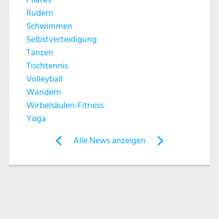
h
t
Rudern
e
e
Schwimmen
Selbstverteidigung
u
n
Tanzen
n
Tischtennis
-
Volleyball
d
N
Wandern
Wirbelsäulen-Fitness
A
a
Yoga
n
v
Post
Alle News anzeigen
previous
newst
navigation
s
i
News:
News:
g
Badminton
Badminton
i
a
c