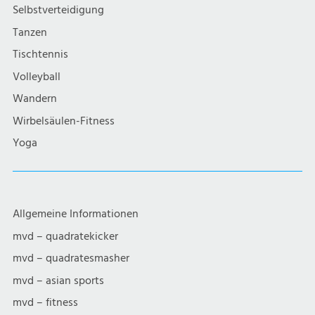
g
Selbstverteidigung
a
Tanzen
Tischtennis
t
Volleyball
i
Wandern
Wirbelsäulen-Fitness
o
Yoga
n
Allgemeine Informationen
mvd – quadratekicker
mvd – quadratesmasher
mvd – asian sports
mvd – fitness