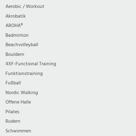
t
h
Aerobic / Workout
i
Akrobatik
t
AROHA®
o
e
Badminton
n
Beachvolleyball
n
Bouldern
,
4XF-Functional Training
Funktionstraining
N
Fußball
a
Nordic Walking
Offene Halle
v
Pilates
i
Rudern
Schwimmen