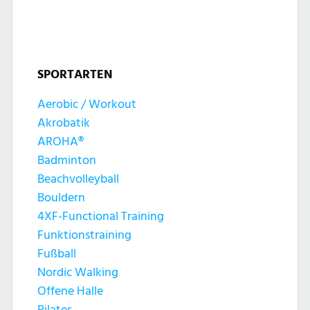
t
t
n
u
u
g
n
SPORTARTEN
n
e
g
Aerobic / Workout
g
n
Akrobatik
A
e
AROHA®
n
Badminton
n
Beachvolleyball
s
Bouldern
S
4XF-Functional Training
i
Funktionstraining
u
c
Fußball
c
Nordic Walking
h
Offene Halle
Pilates