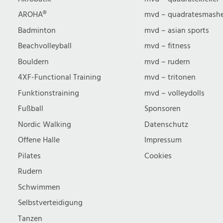
u
AROHA®
mvd – quadratesmash
Badminton
mvd – asian sports
c
Beachvolleyball
mvd – fitness
Bouldern
mvd – rudern
h
4XF-Functional Training
mvd – tritonen
Funktionstraining
mvd – volleydolls
e
Fußball
Sponsoren
Nordic Walking
Datenschutz
u
Offene Halle
Impressum
n
Pilates
Cookies
Rudern
d
Schwimmen
Selbstverteidigung
Tanzen