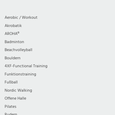
a
c
t
h
Aerobic / Workout
i
Akrobatik
t
AROHA®
o
e
Badminton
n
Beachvolleyball
n
Bouldern
,
4XF-Functional Training
Funktionstraining
N
Fußball
a
Nordic Walking
Offene Halle
v
Pilates
Rudern