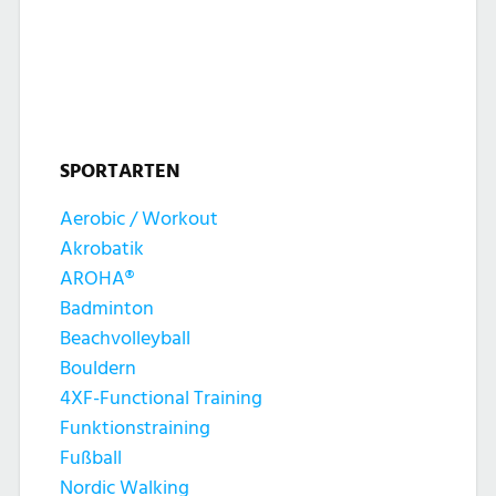
l
l
u
t
t
n
u
u
g
n
SPORTARTEN
n
e
g
Aerobic / Workout
g
n
Akrobatik
A
e
AROHA®
n
Badminton
n
Beachvolleyball
s
Bouldern
S
4XF-Functional Training
i
Funktionstraining
u
c
Fußball
Nordic Walking