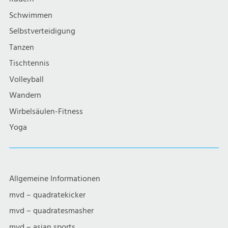
i
Schwimmen
g
Selbstverteidigung
a
Tanzen
Tischtennis
t
Volleyball
i
Wandern
Wirbelsäulen-Fitness
o
Yoga
n
Allgemeine Informationen
mvd – quadratekicker
mvd – quadratesmasher
mvd – asian sports