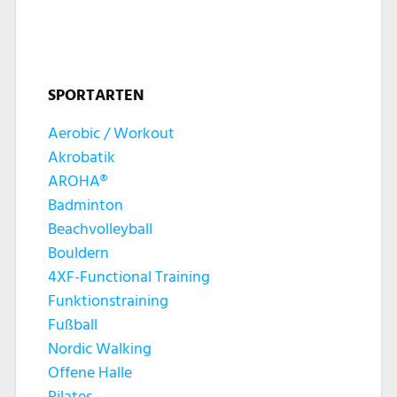
t
t
n
u
u
g
n
SPORTARTEN
n
e
g
Aerobic / Workout
g
n
Akrobatik
A
e
AROHA®
n
Badminton
n
Beachvolleyball
s
Bouldern
S
4XF-Functional Training
i
Funktionstraining
u
c
Fußball
c
Nordic Walking
h
Offene Halle
Pilates