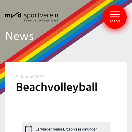
Menu
News
5. Januar 2025
Beachvolleyball
V
Es wurden keine Ergebnisse gefunden.
Hinweis