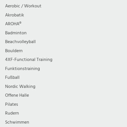
t
h
Aerobic / Workout
i
Akrobatik
t
AROHA®
o
e
Badminton
n
Beachvolleyball
n
Bouldern
,
4XF-Functional Training
Funktionstraining
N
Fußball
a
Nordic Walking
Offene Halle
v
Pilates
i
Rudern
Schwimmen