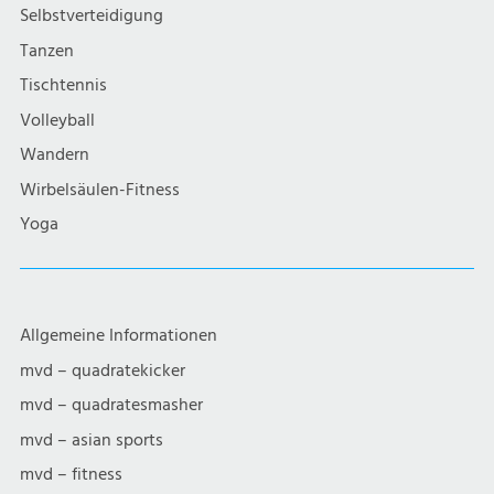
g
Selbstverteidigung
a
Tanzen
Tischtennis
t
Volleyball
i
Wandern
Wirbelsäulen-Fitness
o
Yoga
n
Allgemeine Informationen
mvd – quadratekicker
mvd – quadratesmasher
mvd – asian sports
mvd – fitness