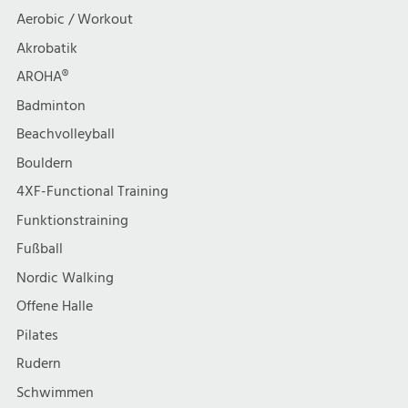
t
h
Aerobic / Workout
i
Akrobatik
t
AROHA®
o
e
Badminton
n
Beachvolleyball
n
Bouldern
,
4XF-Functional Training
Funktionstraining
N
Fußball
a
Nordic Walking
Offene Halle
v
Pilates
i
Rudern
Schwimmen