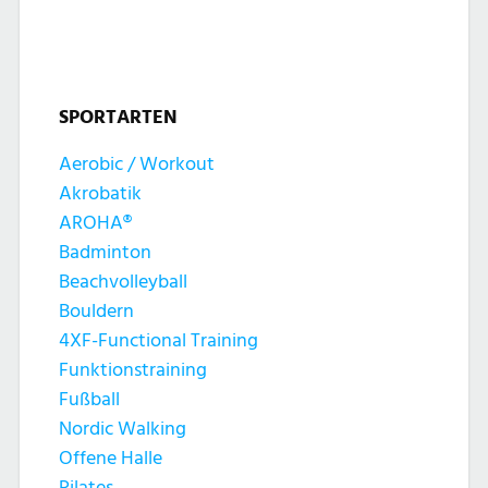
t
t
n
u
u
g
n
SPORTARTEN
n
e
g
Aerobic / Workout
g
n
Akrobatik
A
e
AROHA®
n
Badminton
n
Beachvolleyball
s
Bouldern
S
4XF-Functional Training
i
Funktionstraining
u
c
Fußball
c
Nordic Walking
h
Offene Halle
Pilates