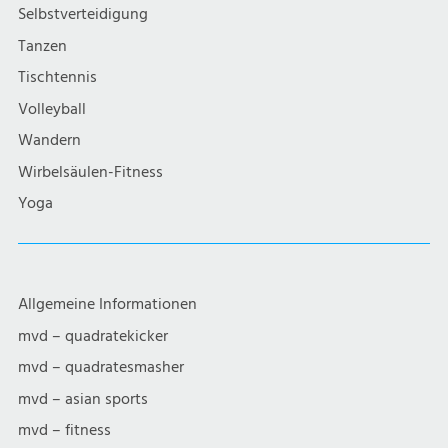
g
Selbstverteidigung
a
Tanzen
Tischtennis
t
Volleyball
i
Wandern
Wirbelsäulen-Fitness
o
Yoga
n
Allgemeine Informationen
mvd – quadratekicker
mvd – quadratesmasher
mvd – asian sports
mvd – fitness