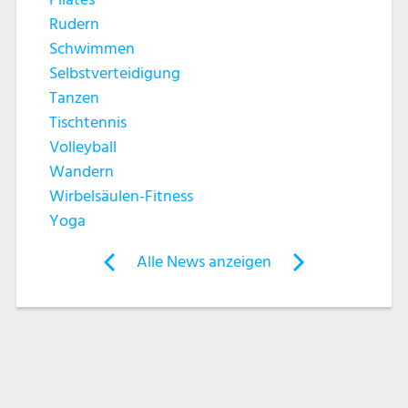
h
t
Rudern
e
e
Schwimmen
Selbstverteidigung
u
n
Tanzen
n
Tischtennis
-
Volleyball
d
N
Wandern
Wirbelsäulen-Fitness
A
a
Yoga
n
v
Post
Alle News anzeigen
previous
newst
navigation
s
i
News:
News:
g
Schwimmen
Schwimmen
i
–
Vogelstang
a
c
Vogelstang