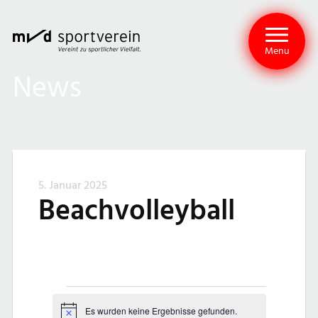
Menu
News
5. Januar 2025
Beachvolleyball
V
Es wurden keine Ergebnisse gefunden.
Hinweis