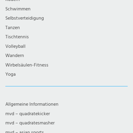
i
Schwimmen
g
Selbstverteidigung
a
Tanzen
Tischtennis
t
Volleyball
i
Wandern
Wirbelsäulen-Fitness
o
Yoga
n
Allgemeine Informationen
mvd – quadratekicker
mvd – quadratesmasher
mvd – asian sports