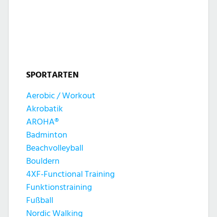
l
l
u
t
t
n
u
u
g
n
SPORTARTEN
n
e
g
Aerobic / Workout
g
n
Akrobatik
A
e
AROHA®
n
Badminton
n
Beachvolleyball
s
Bouldern
S
4XF-Functional Training
i
Funktionstraining
u
c
Fußball
Nordic Walking