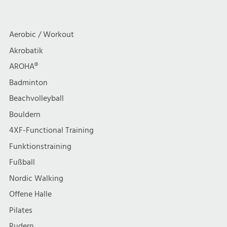
a
c
10
MI
t
h
Aerobic / Workout
i
Akrobatik
t
AROHA®
o
e
Badminton
n
Beachvolleyball
n
Bouldern
,
4XF-Functional Training
Funktionstraining
N
Fußball
a
Nordic Walking
Offene Halle
v
Pilates
Rudern