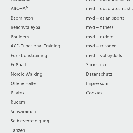
u
AROHA®
mvd – quadratesmash
Badminton
mvd – asian sports
c
Beachvolleyball
mvd – fitness
Bouldern
mvd – rudern
h
4XF-Functional Training
mvd – tritonen
Funktionstraining
mvd – volleydolls
e
Fußball
Sponsoren
Nordic Walking
Datenschutz
u
Offene Halle
Impressum
n
Pilates
Cookies
Rudern
d
Schwimmen
Selbstverteidigung
Tanzen