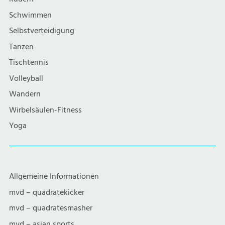
i
Schwimmen
g
Selbstverteidigung
a
Tanzen
Tischtennis
t
Volleyball
i
Wandern
Wirbelsäulen-Fitness
o
Yoga
n
Allgemeine Informationen
mvd – quadratekicker
mvd – quadratesmasher
mvd – asian sports