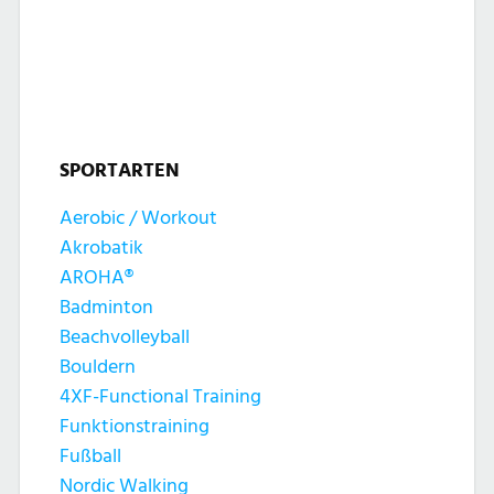
l
l
u
t
t
n
u
u
g
n
SPORTARTEN
n
e
g
Aerobic / Workout
g
n
Akrobatik
A
e
AROHA®
n
Badminton
n
Beachvolleyball
s
Bouldern
S
4XF-Functional Training
i
Funktionstraining
u
c
Fußball
Nordic Walking