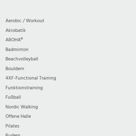
a
c
(hybrid:
Outdoor
Halle
18:30
t
h
Aerobic / Workout
/
i
Video)
Akrobatik
t
AROHA®
o
e
Badminton
n
Beachvolleyball
n
Bouldern
,
4XF-Functional Training
Funktionstraining
N
Fußball
a
Nordic Walking
Offene Halle
v
Pilates
Rudern