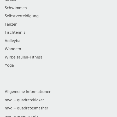
i
Schwimmen
g
Selbstverteidigung
a
Tanzen
Tischtennis
t
Volleyball
i
Wandern
Wirbelsäulen-Fitness
o
Yoga
n
Allgemeine Informationen
mvd – quadratekicker
mvd – quadratesmasher
mvd – asian sports