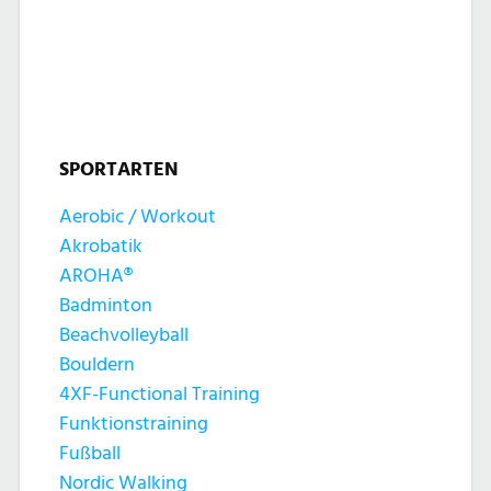
l
l
u
t
t
n
u
u
g
n
SPORTARTEN
n
e
g
Aerobic / Workout
g
n
Akrobatik
A
e
AROHA®
n
Badminton
n
Beachvolleyball
s
Bouldern
S
4XF-Functional Training
i
Funktionstraining
u
c
Fußball
Nordic Walking