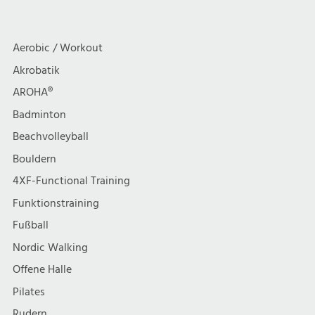
a
c
t
h
Aerobic / Workout
i
Akrobatik
t
AROHA®
o
e
Badminton
n
Beachvolleyball
n
Bouldern
,
4XF-Functional Training
Funktionstraining
N
Fußball
a
Nordic Walking
Offene Halle
v
Pilates
Rudern