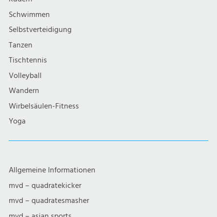
i
Schwimmen
g
Selbstverteidigung
a
Tanzen
Tischtennis
t
Volleyball
i
Wandern
Wirbelsäulen-Fitness
o
Yoga
n
Allgemeine Informationen
mvd – quadratekicker
mvd – quadratesmasher
mvd – asian sports