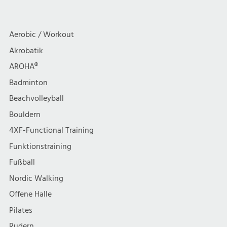
a
c
Menschen
mit
t
h
Aerobic / Workout
Gewicht
i
Akrobatik
t
AROHA®
o
e
Badminton
n
Beachvolleyball
n
Bouldern
,
4XF-Functional Training
Funktionstraining
N
Fußball
a
Nordic Walking
Offene Halle
v
Pilates
Rudern