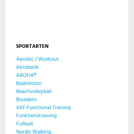
l
l
u
t
t
n
u
u
g
n
SPORTARTEN
n
e
g
Aerobic / Workout
g
n
Akrobatik
A
e
AROHA®
n
Badminton
n
Beachvolleyball
s
Bouldern
S
4XF-Functional Training
i
Funktionstraining
u
c
Fußball
Nordic Walking