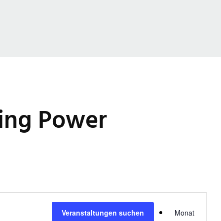
ning Power
V
Veranstaltungen suchen
Monat