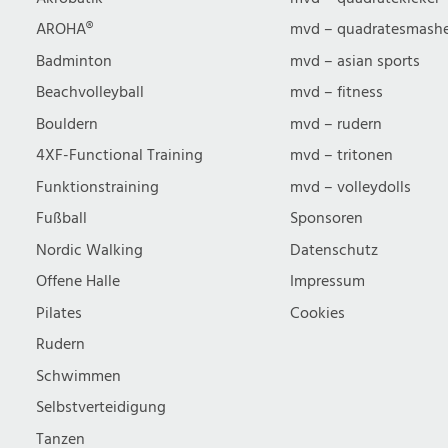
u
AROHA®
mvd – quadratesmash
Badminton
mvd – asian sports
c
Beachvolleyball
mvd – fitness
Bouldern
mvd – rudern
h
4XF-Functional Training
mvd – tritonen
Funktionstraining
mvd – volleydolls
e
Fußball
Sponsoren
Nordic Walking
Datenschutz
u
Offene Halle
Impressum
n
Pilates
Cookies
Rudern
d
Schwimmen
Selbstverteidigung
Tanzen