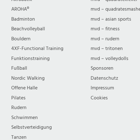
u
AROHA®
mvd – quadratesmash
Badminton
mvd – asian sports
c
Beachvolleyball
mvd – fitness
Bouldern
mvd – rudern
h
4XF-Functional Training
mvd – tritonen
Funktionstraining
mvd – volleydolls
e
Fußball
Sponsoren
Nordic Walking
Datenschutz
u
Offene Halle
Impressum
n
Pilates
Cookies
Rudern
d
Schwimmen
Selbstverteidigung
Tanzen