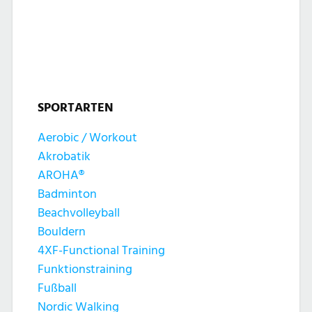
l
l
u
t
t
n
u
u
g
n
SPORTARTEN
n
e
g
Aerobic / Workout
g
n
Akrobatik
A
e
AROHA®
n
Badminton
n
Beachvolleyball
s
Bouldern
S
4XF-Functional Training
i
Funktionstraining
u
c
Fußball
Nordic Walking