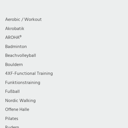
a
c
Circle
t
h
Aerobic / Workout
i
Akrobatik
t
AROHA®
o
e
Badminton
n
Beachvolleyball
n
Bouldern
,
4XF-Functional Training
Funktionstraining
N
Fußball
a
Nordic Walking
Offene Halle
v
Pilates
Rudern