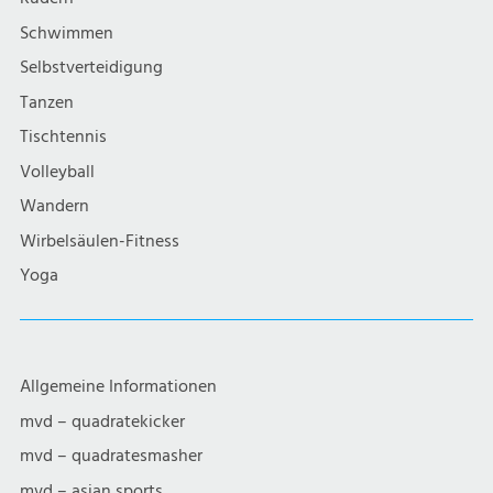
i
Schwimmen
g
Selbstverteidigung
a
Tanzen
Tischtennis
t
Volleyball
i
Wandern
Wirbelsäulen-Fitness
o
Yoga
n
Allgemeine Informationen
mvd – quadratekicker
mvd – quadratesmasher
mvd – asian sports