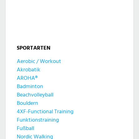
l
l
u
t
t
n
u
u
g
n
SPORTARTEN
n
e
g
Aerobic / Workout
g
n
Akrobatik
A
e
AROHA®
n
Badminton
n
Beachvolleyball
s
Bouldern
S
4XF-Functional Training
i
Funktionstraining
u
c
Fußball
Nordic Walking