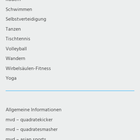
i
Schwimmen
g
Selbstverteidigung
a
Tanzen
Tischtennis
t
Volleyball
i
Wandern
Wirbelsäulen-Fitness
o
Yoga
n
Allgemeine Informationen
mvd – quadratekicker
mvd – quadratesmasher
mvd – asian sports