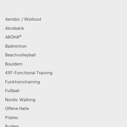
a
c
Yin
Yoga
t
h
Aerobic / Workout
–
i
Schwerpunkt
Akrobatik
t
Tiefenentspannung
AROHA®
o
e
Badminton
n
Beachvolleyball
n
Bouldern
,
4XF-Functional Training
Funktionstraining
N
Fußball
a
Nordic Walking
Offene Halle
v
Pilates
Rudern