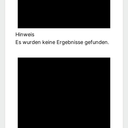
t
a
l
Hinweis
Es wurden keine Ergebnisse gefunden.
t
u
n
g
e
n