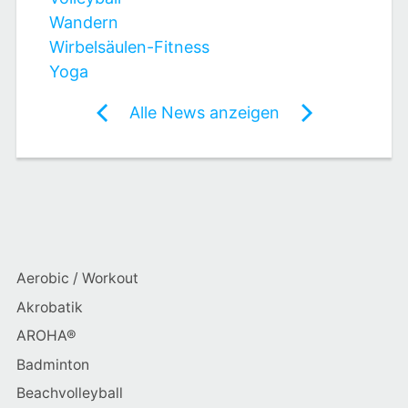
Wandern
Wirbelsäulen-Fitness
Yoga
Post
Alle News anzeigen
previous
newst
navigation
News:
News:
Badminton
Selbstverteidi
–
Freies
Spiel
Aerobic / Workout
FR
Akrobatik
AROHA®
Badminton
Beachvolleyball