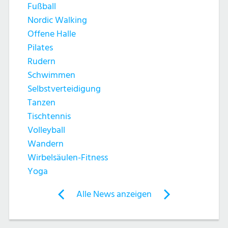
u
c
Fußball
c
Nordic Walking
h
Offene Halle
h
Pilates
t
Rudern
e
e
Schwimmen
Selbstverteidigung
u
n
Tanzen
n
Tischtennis
-
Volleyball
d
N
Wandern
Wirbelsäulen-Fitness
A
a
Yoga
n
v
Post
Alle News anzeigen
previous
newst
navigation
s
i
News:
News: