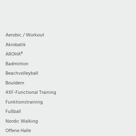
g
Wirbelsäulen-
Funktionstrainin
i
Fitness
9
a
c
Indoor
plus
(freiwillig
1
t
h
Aerobic / Workout
3G)
Indoor
i
Akrobatik
t
AROHA®
o
e
Badminton
n
Beachvolleyball
n
Bouldern
,
4XF-Functional Training
Funktionstraining
N
Fußball
a
Nordic Walking
Offene Halle