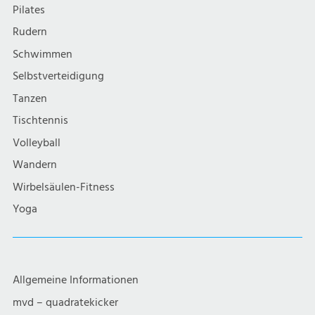
v
Pilates
i
Rudern
Schwimmen
g
Selbstverteidigung
a
Tanzen
Tischtennis
t
Volleyball
i
Wandern
Wirbelsäulen-Fitness
o
Yoga
n
Allgemeine Informationen
mvd – quadratekicker