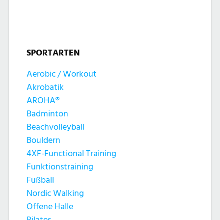
t
t
n
u
u
g
n
SPORTARTEN
n
e
g
Aerobic / Workout
g
n
Akrobatik
A
e
AROHA®
n
Badminton
n
Beachvolleyball
s
Bouldern
S
4XF-Functional Training
i
Funktionstraining
u
c
Fußball
c
Nordic Walking
h
Offene Halle
Pilates