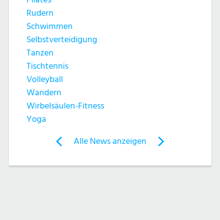
h
t
Rudern
e
e
Schwimmen
Selbstverteidigung
u
n
Tanzen
n
Tischtennis
-
Volleyball
d
N
Wandern
Wirbelsäulen-Fitness
A
a
Yoga
n
v
Post
Alle News anzeigen
previous
newst
navigation
s
i
News:
News:
g
Yoga
Selbstverteidigu
i
/
a
c
Qigong
/