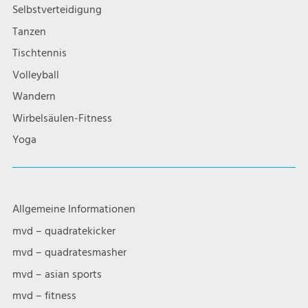
g
Selbstverteidigung
a
Tanzen
Tischtennis
t
Volleyball
i
Wandern
Wirbelsäulen-Fitness
o
Yoga
n
Allgemeine Informationen
mvd – quadratekicker
mvd – quadratesmasher
mvd – asian sports
mvd – fitness