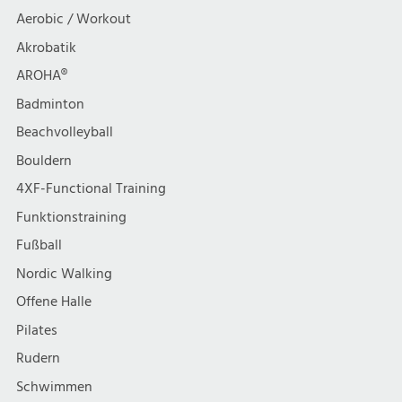
t
h
Aerobic / Workout
Tai
i
Chi
Akrobatik
t
AROHA®
o
e
Badminton
n
Beachvolleyball
n
Bouldern
,
4XF-Functional Training
Funktionstraining
N
Fußball
a
Nordic Walking
Offene Halle
v
Pilates
i
Rudern
Schwimmen