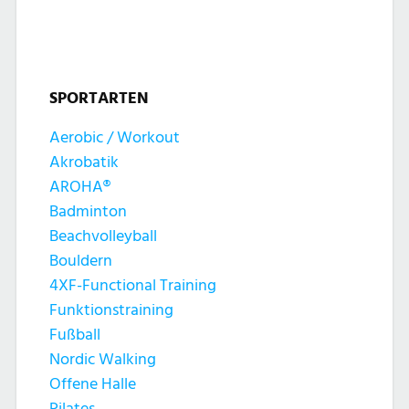
t
t
n
u
u
g
n
SPORTARTEN
n
e
g
Aerobic / Workout
g
n
Akrobatik
A
e
AROHA®
n
Badminton
n
Beachvolleyball
s
Bouldern
S
4XF-Functional Training
i
Funktionstraining
u
c
Fußball
c
Nordic Walking
h
Offene Halle
Pilates