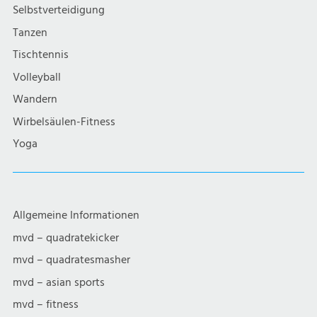
g
Selbstverteidigung
a
Tanzen
Tischtennis
t
Volleyball
i
Wandern
Wirbelsäulen-Fitness
o
Yoga
n
Allgemeine Informationen
mvd – quadratekicker
mvd – quadratesmasher
mvd – asian sports
mvd – fitness