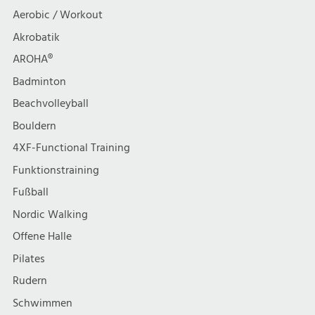
t
h
Aerobic / Workout
i
Akrobatik
t
AROHA®
o
e
Badminton
n
Beachvolleyball
n
Bouldern
,
4XF-Functional Training
Funktionstraining
N
Fußball
a
Nordic Walking
Offene Halle
v
Pilates
i
Rudern
Schwimmen