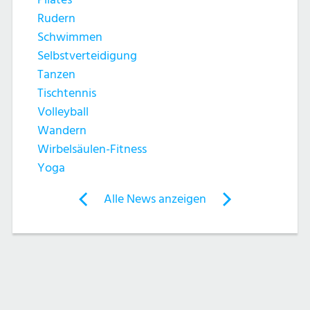
h
t
Rudern
e
e
Schwimmen
Selbstverteidigung
u
n
Tanzen
n
Tischtennis
-
Volleyball
d
N
Wandern
Wirbelsäulen-Fitness
A
a
Yoga
n
v
Post
Alle News anzeigen
previous
newst
navigation
s
i
News:
News:
g
Nordic
Tanzen
i
Walking
Aufbaukurs
a
c
–
Winterstrecke